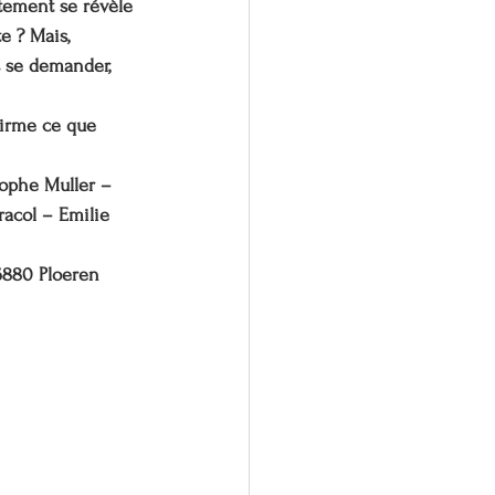
tement se révèle 
e ? Mais, 
s se demander, 
firme ce que 
ophe Muller – 
acol – Emilie 
56880 Ploeren