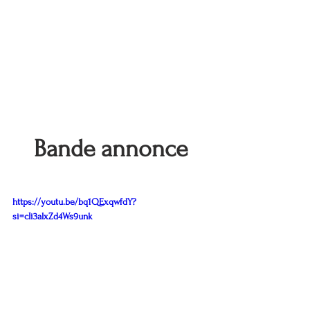
Bande annonce
https://youtu.be/bq1QExqwfdY?
si=cIi3alxZd4Ws9unk